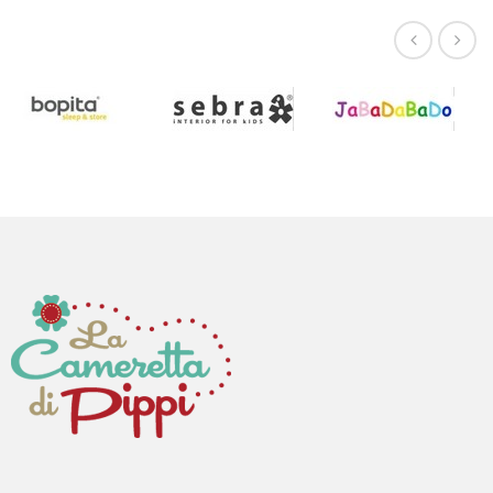
Contenitore Giochi Cactus
Valigetta Cigno
Valigetta Unicorno