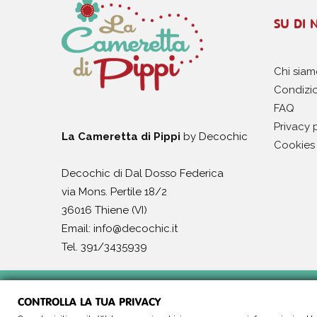
SU DI 
Chi sia
Condizio
FAQ
Privacy 
La Cameretta di Pippi
by Decochic
Cookies 
Decochic di Dal Dosso Federica
via Mons. Pertile 18/2
36016 Thiene (VI)
Email: info@decochic.it
Tel. 391/3435939
Made in
Antartika
CONTROLLA LA TUA PRIVACY