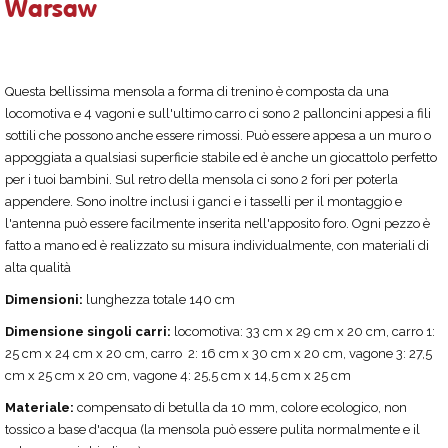
Warsaw
Questa bellissima mensola a forma di trenino è composta da una
locomotiva e 4 vagoni e sull'ultimo carro ci sono 2 palloncini appesi a fili
sottili che possono anche essere rimossi. Può essere appesa a un muro o
appoggiata a qualsiasi superficie stabile ed è anche un giocattolo perfetto
per i tuoi bambini. Sul retro della mensola ci sono 2 fori per poterla
appendere. Sono inoltre inclusi i ganci e i tasselli per il montaggio e
l'antenna può essere facilmente inserita nell'apposito foro. Ogni pezzo è
fatto a mano ed è realizzato su misura individualmente, con materiali di
alta qualità
Dimensioni:
lunghezza totale 140 cm
Dimensione singoli carri:
locomotiva: 33 cm x 29 cm x 20 cm, carro 1:
25 cm x 24 cm x 20 cm, carro 2: 16 cm x 30 cm x 20 cm, vagone 3: 27,5
cm x 25 cm x 20 cm, vagone 4: 25,5 cm x 14,5 cm x 25 cm
Materiale:
compensato di betulla da 10 mm, colore ecologico, non
tossico a base d'acqua (la mensola può essere pulita normalmente e il