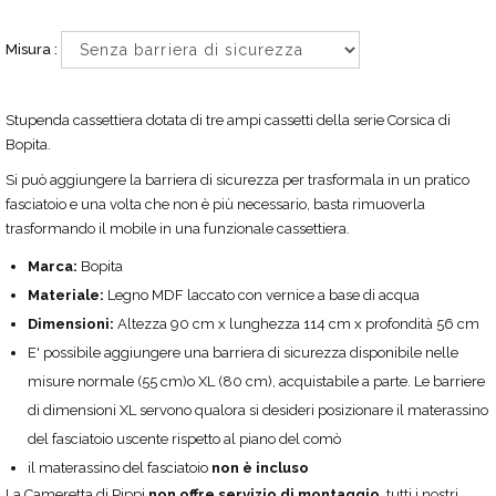
Misura :
Stupenda cassettiera dotata di tre ampi cassetti della serie Corsica di
Bopita.
Si può aggiungere la barriera di sicurezza per trasformala in un pratico
fasciatoio e una volta che non è più necessario, basta rimuoverla
trasformando il mobile in una funzionale cassettiera.
Marca:
Bopita
Materiale:
Legno MDF laccato con vernice a base di acqua
Dimensioni:
Altezza 90 cm x lunghezza 114 cm x profondità 56 cm
E' possibile aggiungere una barriera di sicurezza disponibile nelle
misure normale (55 cm)o XL (80 cm), acquistabile a parte. Le barriere
di dimensioni XL servono qualora si desideri posizionare il materassino
del fasciatoio uscente rispetto al piano del comò
il materassino del fasciatoio
non è incluso
La Cameretta di Pippi
non offre servizio di montaggio
, tutti i nostri