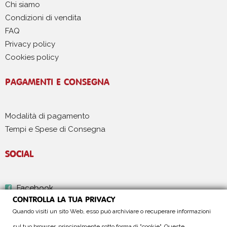
Chi siamo
Condizioni di vendita
FAQ
Privacy policy
Cookies policy
PAGAMENTI E CONSEGNA
Modalità di pagamento
Tempi e Spese di Consegna
SOCIAL
Facebook
CONTROLLA LA TUA PRIVACY
Instagram
Quando visiti un sito Web, esso può archiviare o recuperare informazioni
sul tuo browser, principalmente sotto forma di "cookie". Queste