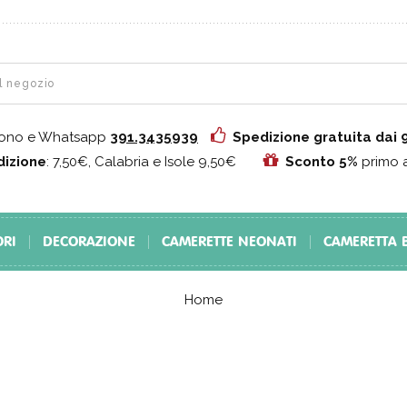
fono e Whatsapp
391.3435939
Spedizione gratuita dai
izione
: 7,50€, Calabria e Isole 9,50€
Sconto 5%
primo 
ORI
DECORAZIONE
CAMERETTE NEONATI
CAMERETTA 
Home