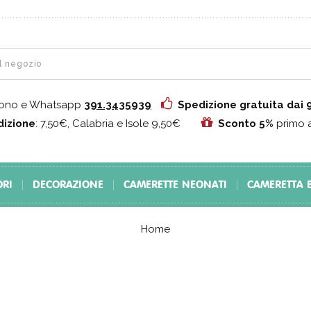
fono e Whatsapp
391.3435939
Spedizione gratuita dai
izione
: 7,50€, Calabria e Isole 9,50€
Sconto 5%
primo 
ORI
DECORAZIONE
CAMERETTE NEONATI
CAMERETTA 
Home