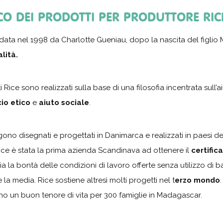
CO DEI PRODOTTI PER PRODUTTORE RIC
ata nel 1998 da Charlotte Gueniau, dopo la nascita del figlio 
lità.
i Rice sono realizzati sulla base di una filosofia incentrata sull’
io etico
e
aiuto sociale
.
gono disegnati e progettati in Danimarca e realizzati in paesi de
ice è stata la prima azienda Scandinava ad ottenere il
certifi
a la bontà delle condizioni di lavoro offerte senza utilizzo di bam
 la media. Rice sostiene altresì molti progetti nel t
erzo mondo
no un buon tenore di vita per 300 famiglie in Madagascar.