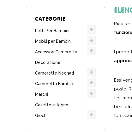
ELEN
CATEGORIE
Rice
fond
Letti Per Bambini
funziona
Mobili per Bambini
I prodott
Accessori Cameretta
approcc
Decorazione
Camerette Neonati
Essi ven
Cameretta Bambini
posto. R
Marchi
testimoni
Casette in legno
ben oltre
fornisco
Giochi