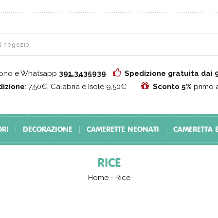
fono e Whatsapp
391.3435939
Spedizione gratuita dai
izione
: 7,50€, Calabria e Isole 9,50€
Sconto 5%
primo 
ORI
DECORAZIONE
CAMERETTE NEONATI
CAMERETTA 
RICE
Home
-
Rice